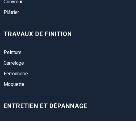
Couvreur
Plâtrier
TRAVAUX DE FINITION
Peinture
Carrelage
Ferronnerie
Moquette
ENTRETIEN ET DÉPANNAGE
Les petits travaux d’’entretien et de dépannage de plomberie,
de la toiture, etc.