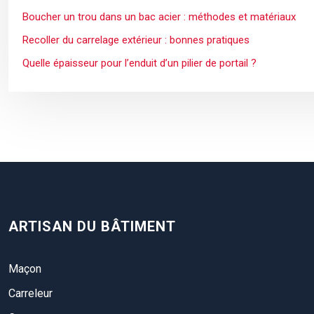
Boucher un trou dans un bac acier : méthodes et matériaux
Recoller du carrelage extérieur : bonnes pratiques
Quelle épaisseur pour l’enduit d’un pilier de portail ?
ARTISAN DU BÂTIMENT
Maçon
Carreleur