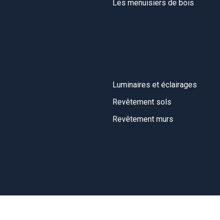
Les menuisiers de bois
Luminaires et éclairages
Revêtement sols
Revêtement murs
 chauffage et climatisation. Réparation de chauffage de maison 