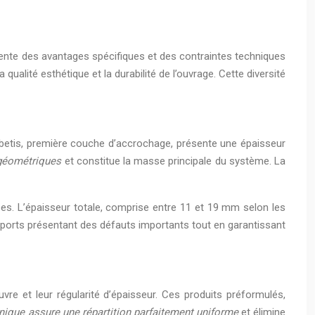
résente des avantages spécifiques et des contraintes techniques
ualité esthétique et la durabilité de l’ouvrage. Cette diversité
 gobetis, première couche d’accrochage, présente une épaisseur
s géométriques
et constitue la masse principale du système. La
riées. L’épaisseur totale, comprise entre 11 et 19 mm selon les
upports présentant des défauts importants tout en garantissant
uvre et leur régularité d’épaisseur. Ces produits préformulés,
nique assure une répartition parfaitement uniforme
et élimine