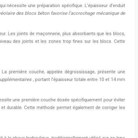
qui nécessite une préparation spécifique. L’épaisseur d’enduit
lvéolaire des blocs béton favorise l’accrochage mécanique de
eur. Les joints de maçonnerie, plus absorbants que les blocs,
iveau des joints et les zones trop fines sur les blocs. Cette
e. La première couche, appelée dégrossissage, présente une
 supplémentaires
, portant l’épaisseur totale entre 10 et 14 mm
cessite une première couche dosée spécifiquement pour éviter
e et durable. Cette méthode permet également de corriger les
t à la chaux hydraulique, traditionnellement utilisé sur ce type