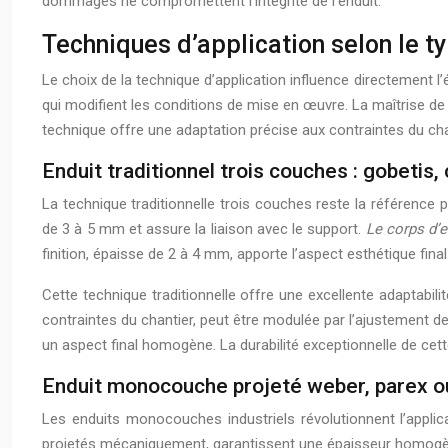
dommages ne compromettent l’intégrité de l’enduit.
Techniques d’application selon le ty
Le choix de la technique d’application influence directement l
qui modifient les conditions de mise en œuvre. La maîtrise de c
technique offre une adaptation précise aux contraintes du cha
Enduit traditionnel trois couches : gobetis, 
La technique traditionnelle trois couches reste la référence 
de 3 à 5 mm et assure la liaison avec le support.
Le corps d’e
finition, épaisse de 2 à 4 mm, apporte l’aspect esthétique final 
Cette technique traditionnelle offre une excellente adaptabili
contraintes du chantier, peut être modulée par l’ajustement d
un aspect final homogène. La durabilité exceptionnelle de cette 
Enduit monocouche projeté weber, parex o
Les enduits monocouches industriels révolutionnent l’applicat
projetés mécaniquement, garantissent une épaisseur homogè