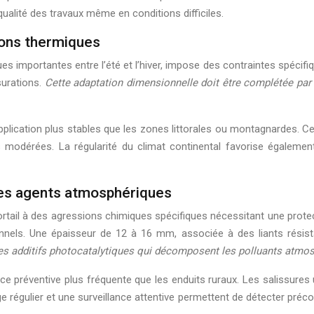
 qualité des travaux même en conditions difficiles.
tions thermiques
es importantes entre l’été et l’hiver, impose des contraintes spécifi
surations.
Cette adaptation dimensionnelle doit être complétée par
plication plus stables que les zones littorales ou montagnardes. Cett
 modérées. La régularité du climat continental favorise égalemen
 les agents atmosphériques
rtail à des agressions chimiques spécifiques nécessitant une protect
onnels. Une épaisseur de 12 à 16 mm, associée à des liants résista
des additifs photocatalytiques qui décomposent les polluants atm
e préventive plus fréquente que les enduits ruraux. Les salissures 
e régulier et une surveillance attentive permettent de détecter préco