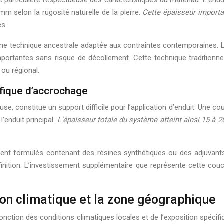
m selon la rugosité naturelle de la pierre.
Cette épaisseur importan
es.
 une technique ancestrale adaptée aux contraintes contemporaines. La
ortantes sans risque de décollement. Cette technique traditionnel
 ou régional.
ifique d’accrochage
se, constitue un support difficile pour l’application d’enduit. Une 
’enduit principal.
L’épaisseur totale du système atteint ainsi 15 à
ent formulés contenant des résines synthétiques ou des adjuvants d
e finition. L’investissement supplémentaire que représente cette couc
ion climatique et la zone géographique
n fonction des conditions climatiques locales et de l’exposition spéc