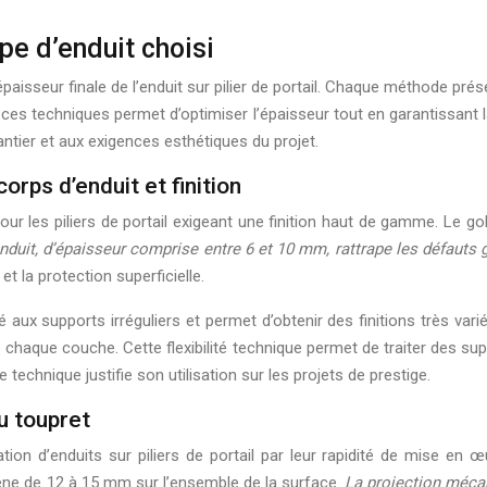
pe d’enduit choisi
’épaisseur finale de l’enduit sur pilier de portail. Chaque méthode p
es techniques permet d’optimiser l’épaisseur tout en garantissant la q
ntier et aux exigences esthétiques du projet.
corps d’enduit et finition
pour les piliers de portail exigeant une finition haut de gamme. Le
nduit, d’épaisseur comprise entre 6 et 10 mm, rattrape les défaut
et la protection superficielle.
té aux supports irréguliers et permet d’obtenir des finitions très va
e chaque couche. Cette flexibilité technique permet de traiter des s
technique justifie son utilisation sur les projets de prestige.
u toupret
ion d’enduits sur piliers de portail par leur rapidité de mise en œ
ne de 12 à 15 mm sur l’ensemble de la surface.
La projection méca