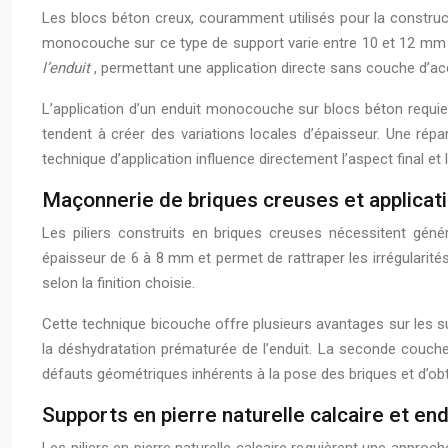
Les blocs béton creux, couramment utilisés pour la constructi
monocouche sur ce type de support varie entre 10 et 12 mm
l’enduit
, permettant une application directe sans couche d’a
L’application d’un enduit monocouche sur blocs béton requier
tendent à créer des variations locales d’épaisseur. Une répa
technique d’application influence directement l’aspect final et la
Maçonnerie de briques creuses et applicati
Les piliers construits en briques creuses nécessitent gén
épaisseur de 6 à 8 mm et permet de rattraper les irrégularit
selon la finition choisie.
Cette technique bicouche offre plusieurs avantages sur les 
la déshydratation prématurée de l’enduit. La seconde couche
défauts géométriques inhérents à la pose des briques et d’obte
Supports en pierre naturelle calcaire et end
Les piliers en pierre naturelle calcaire requièrent une approch