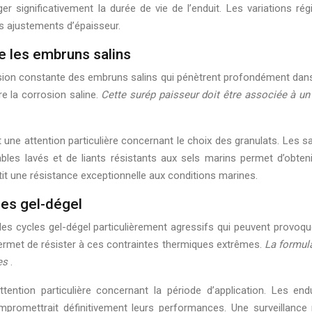
r significativement la durée de vie de l’enduit. Les variations rég
es ajustements d’épaisseur.
e les embruns salins
gression constante des embruns salins qui pénètrent profondément dans
e la corrosion saline.
Cette surép paisseur doit être associée à u
ne attention particulière concernant le choix des granulats. Les sab
sables lavés et de liants résistants aux sels marins permet d’obte
tit une résistance exceptionnelle aux conditions marines.
es gel-dégel
des cycles gel-dégel particulièrement agressifs qui peuvent provoq
permet de résister à ces contraintes thermiques extrêmes.
La formula
ues
.
ntion particulière concernant la période d’application. Les endu
mpromettrait définitivement leurs performances. Une surveillance mé