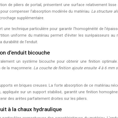
on de piliers de portail, présentent une surface relativement lisse 
 pour compenser l’absorption modérée du matériau.
La structure a
ccrochage supplémentaire.
t une technique particulière pour garantir l’homogénéité de l’épaiss
rtition uniforme du matériau permet d’éviter les surépaisseurs au n
 durabilité de l’enduit.
on d’enduit bicouche
éralement un système bicouche pour obtenir une finition optimal
és de la maçonnerie.
La couche de finition ajoute ensuite 4 à 6 mm
supports en briques creuses. La forte absorption de ce matériau né
, appliquée sur un support stabilisé, garantit une finition homogèn
nir des arêtes parfaitement droites sur les piliers.
uit à la chaux hydraulique
e particulière respectueuse des caractéristiques du matériau. L’endui